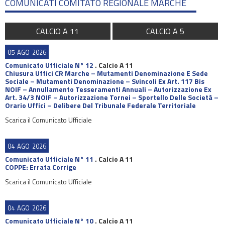
COMUNICATI COMITATO REGIONALE MARCHE
CALCIO A 11
CALCIO A 5
05
AGO
2026
Comunicato Ufficiale N° 12
.
Calcio A 11
Chiusura Uffici CR Marche – Mutamenti Denominazione E Sede
Sociale – Mutamenti Denominazione – Svincoli Ex Art. 117 Bis
NOIF – Annullamento Tesseramenti Annuali – Autorizzazione Ex
Art. 34/3 NOIF – Autorizzazione Tornei – Sportello Delle Società –
Orario Uffici – Delibere Del Tribunale Federale Territoriale
Scarica il Comunicato Ufficiale
04
AGO
2026
Comunicato Ufficiale N° 11
.
Calcio A 11
COPPE: Errata Corrige
Scarica il Comunicato Ufficiale
04
AGO
2026
Comunicato Ufficiale N° 10
.
Calcio A 11