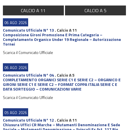
CALCIO A 11
CALCIO A 5
06
AGO
2026
Comunicato Ufficiale N° 13
.
Calcio A 11
Composizione Gironi Promozione E Prima Categoria –
Completamento Organico Under 19 Regionale – Autorizzazione
Tornei
Scarica il Comunicato Ufficiale
06
AGO
2026
Comunicato Ufficiale N° 04
.
Calcio A 5
COMPLETAMENTO ORGANICI SERIE C1 E SERIE C2 – ORGANICO E
GIRONI SERIE C1 E SERIE C2 – FORMAT COPPA ITALIA SERIE C E
DATA SORTEGGIO – COMUNICAZIONI VARIE
Scarica il Comunicato Ufficiale
05
AGO
2026
Comunicato Ufficiale N° 12
.
Calcio A 11
Chiusura Uffici CR Marche – Mutamenti Denominazione E Sede
Sociale – Mutamenti Denominazione – Svincoli Ex Art. 117 Bis