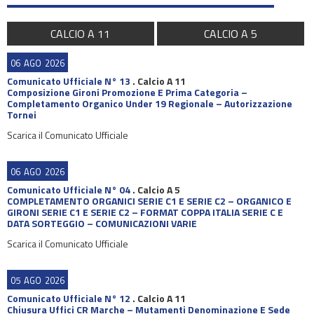
CALCIO A 11
CALCIO A 5
06
AGO
2026
Comunicato Ufficiale N° 13
.
Calcio A 11
Composizione Gironi Promozione E Prima Categoria –
Completamento Organico Under 19 Regionale – Autorizzazione
Tornei
Scarica il Comunicato Ufficiale
06
AGO
2026
Comunicato Ufficiale N° 04
.
Calcio A 5
COMPLETAMENTO ORGANICI SERIE C1 E SERIE C2 – ORGANICO E
GIRONI SERIE C1 E SERIE C2 – FORMAT COPPA ITALIA SERIE C E
DATA SORTEGGIO – COMUNICAZIONI VARIE
Scarica il Comunicato Ufficiale
05
AGO
2026
Comunicato Ufficiale N° 12
.
Calcio A 11
Chiusura Uffici CR Marche – Mutamenti Denominazione E Sede