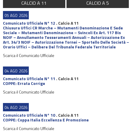
CALCIO A 11
CALCIO A 5
05
AGO
2026
Comunicato Ufficiale N° 12
.
Calcio A 11
Chiusura Uffici CR Marche – Mutamenti Denominazione E Sede
Sociale – Mutamenti Denominazione – Svincoli Ex Art. 117 Bis
NOIF – Annullamento Tesseramenti Annuali – Autorizzazione Ex
Art. 34/3 NOIF – Autorizzazione Tornei – Sportello Delle Società –
Orario Uffici – Delibere Del Tribunale Federale Territoriale
Scarica il Comunicato Ufficiale
04
AGO
2026
Comunicato Ufficiale N° 11
.
Calcio A 11
COPPE: Errata Corrige
Scarica il Comunicato Ufficiale
04
AGO
2026
Comunicato Ufficiale N° 10
.
Calcio A 11
COPPE: Coppa Italia Eccellenza E Promozione
Scarica il Comunicato Ufficiale