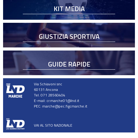
KIT MEDIA
GIUSTIZIA SPORTIVA
GUIDE RAPIDE
Via Schiavoni snc
60131 Ancona
Tel. 071 28560404
E-mail:
cr.marche01@lnd.it
PEC:
marche@pec.figcmarche.it
VAI AL SITO NAZIONALE