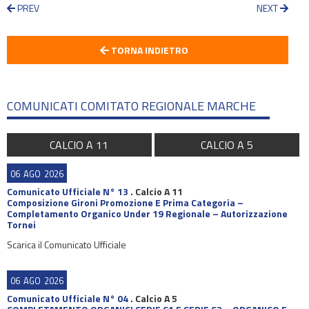
PREV
NEXT
TORNA INDIETRO
COMUNICATI COMITATO REGIONALE MARCHE
CALCIO A 11
CALCIO A 5
06
AGO
2026
Comunicato Ufficiale N° 13
.
Calcio A 11
Composizione Gironi Promozione E Prima Categoria –
Completamento Organico Under 19 Regionale – Autorizzazione
Tornei
Scarica il Comunicato Ufficiale
06
AGO
2026
Comunicato Ufficiale N° 04
.
Calcio A 5