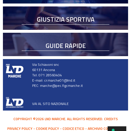
GIUSTIZIA SPORTIVA
GUIDE RAPIDE
Via Schiavoni snc
60131 Ancona
Tel. 071 28560404
E-mail:
cr.marche01@lnd.it
PEC:
marche@pec.figcmarche.it
VAI AL SITO NAZIONALE
COPYRIGHT ©2026 LND MARCHE. ALL RIGHTS RESERVED.
CREDITS
PRIVACY POLICY
COOKIE POLICY
CODICE ETICO
ARCHIVIO COMUNICATI