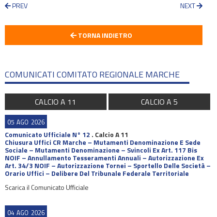
PREV
NEXT
TORNA INDIETRO
COMUNICATI COMITATO REGIONALE MARCHE
CALCIO A 11
CALCIO A 5
05
AGO
2026
Comunicato Ufficiale N° 12
.
Calcio A 11
Chiusura Uffici CR Marche – Mutamenti Denominazione E Sede
Sociale – Mutamenti Denominazione – Svincoli Ex Art. 117 Bis
NOIF – Annullamento Tesseramenti Annuali – Autorizzazione Ex
Art. 34/3 NOIF – Autorizzazione Tornei – Sportello Delle Società –
Orario Uffici – Delibere Del Tribunale Federale Territoriale
Scarica il Comunicato Ufficiale
04
AGO
2026