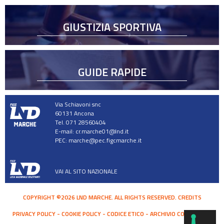
GIUSTIZIA SPORTIVA
GUIDE RAPIDE
Via Schiavoni snc
60131 Ancona
Tel. 071 28560404
E-mail:
cr.marche01@lnd.it
PEC:
marche@pec.figcmarche.it
VAI AL SITO NAZIONALE
COPYRIGHT ©2026 LND MARCHE. ALL RIGHTS RESERVED.
CREDITS
PRIVACY POLICY
COOKIE POLICY
CODICE ETICO
ARCHIVIO COMUNICATI