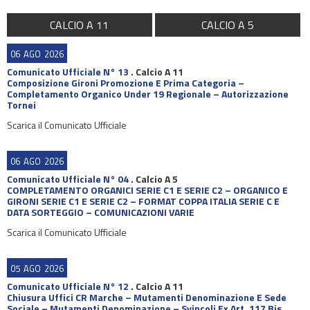
CALCIO A 11
CALCIO A 5
06
AGO
2026
Comunicato Ufficiale N° 13
.
Calcio A 11
Composizione Gironi Promozione E Prima Categoria –
Completamento Organico Under 19 Regionale – Autorizzazione
Tornei
Scarica il Comunicato Ufficiale
06
AGO
2026
Comunicato Ufficiale N° 04
.
Calcio A 5
COMPLETAMENTO ORGANICI SERIE C1 E SERIE C2 – ORGANICO E
GIRONI SERIE C1 E SERIE C2 – FORMAT COPPA ITALIA SERIE C E
DATA SORTEGGIO – COMUNICAZIONI VARIE
Scarica il Comunicato Ufficiale
05
AGO
2026
Comunicato Ufficiale N° 12
.
Calcio A 11
Chiusura Uffici CR Marche – Mutamenti Denominazione E Sede
Sociale – Mutamenti Denominazione – Svincoli Ex Art. 117 Bis