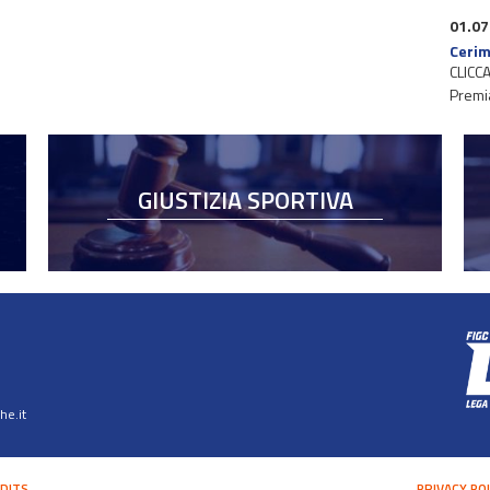
01.07
Cerim
CLICCA
Premi
GIUSTIZIA SPORTIVA
e.it
DITS
PRIVACY PO