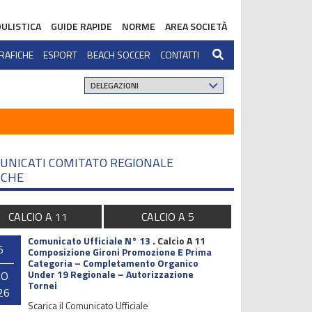
ULISTICA
GUIDE RAPIDE
NORME
AREA SOCIETÀ
RAFICHE
ESPORT
BEACH SOCCER
CONTATTI
UNICATI COMITATO REGIONALE
CHE
CALCIO A 11
CALCIO A 5
Comunicato Ufficiale N° 13
.
Calcio A 11
6
Composizione Gironi Promozione E Prima
Categoria – Completamento Organico
Under 19 Regionale – Autorizzazione
GO
Tornei
26
Scarica il Comunicato Ufficiale