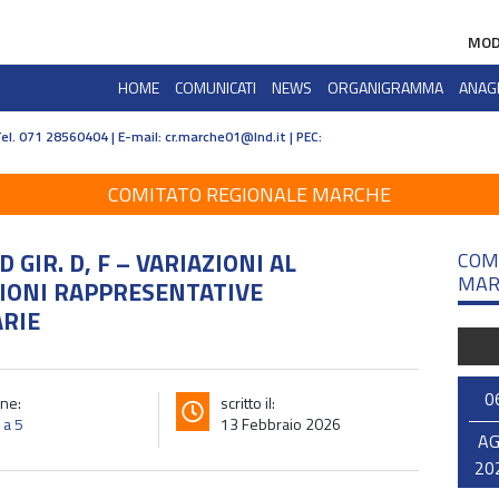
MOD
HOME
COMUNICATI
NEWS
ORGANIGRAMMA
ANAG
Tel. 071 28560404 | E-mail:
cr.marche01@lnd.it | PEC:
COMITATO REGIONALE MARCHE
GIR. D, F – VARIAZIONI AL
COM
MAR
IONI RAPPRESENTATIVE
ARIE
0
ne:
scritto il:
 a 5
13 Febbraio 2026
A
20