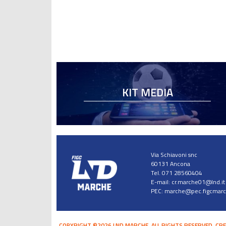
KIT MEDIA
Via Schiavoni snc
60131 Ancona
Tel. 071 28560404
E-mail:
cr.marche01@lnd.it
PEC:
marche@pec.figcmarch
COPYRIGHT ©2026 LND MARCHE. ALL RIGHTS RESERVED.
CRE