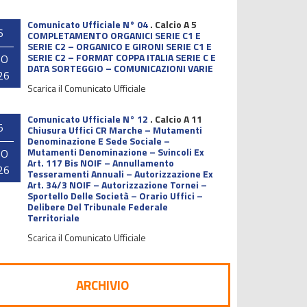
Comunicato Ufficiale N° 04
.
Calcio A 5
6
COMPLETAMENTO ORGANICI SERIE C1 E
SERIE C2 – ORGANICO E GIRONI SERIE C1 E
SERIE C2 – FORMAT COPPA ITALIA SERIE C E
GO
DATA SORTEGGIO – COMUNICAZIONI VARIE
26
Scarica il Comunicato Ufficiale
Comunicato Ufficiale N° 12
.
Calcio A 11
5
Chiusura Uffici CR Marche – Mutamenti
Denominazione E Sede Sociale –
Mutamenti Denominazione – Svincoli Ex
GO
Art. 117 Bis NOIF – Annullamento
26
Tesseramenti Annuali – Autorizzazione Ex
Art. 34/3 NOIF – Autorizzazione Tornei –
Sportello Delle Società – Orario Uffici –
Delibere Del Tribunale Federale
Territoriale
Scarica il Comunicato Ufficiale
ARCHIVIO