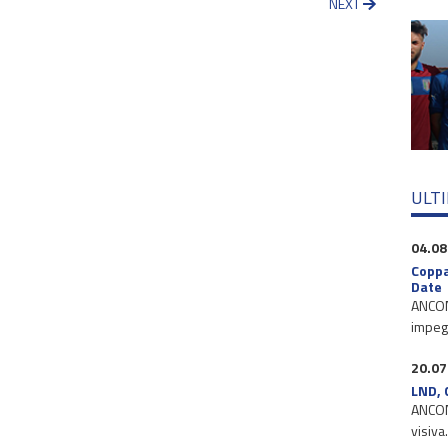
NEXT
ULT
04.08
Coppa
Date
ANCONA
impegn
20.07
LND, 
ANCONA
visiva