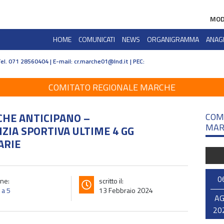
MOD
HOME
COMUNICATI
NEWS
ORGANIGRAMMA
ANAG
Tel. 071 28560404 | E-mail:
cr.marche01@lnd.it | PEC:
COMITATO REGIONALE MARCHE
CHE ANTICIPANO –
COM
MAR
ZIA SPORTIVA ULTIME 4 GG
ARIE
0
ne:
scritto il:
 a 5
13 Febbraio 2024
A
20