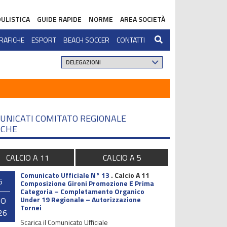
ULISTICA
GUIDE RAPIDE
NORME
AREA SOCIETÀ
RAFICHE
ESPORT
BEACH SOCCER
CONTATTI
UNICATI COMITATO REGIONALE
CHE
CALCIO A 11
CALCIO A 5
Comunicato Ufficiale N° 13
.
Calcio A 11
6
Composizione Gironi Promozione E Prima
Categoria – Completamento Organico
Under 19 Regionale – Autorizzazione
GO
Tornei
26
Scarica il Comunicato Ufficiale