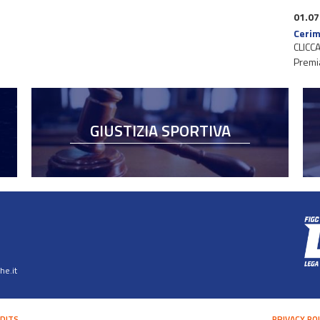
01.07
Cerim
CLICCA
Premi
GIUSTIZIA SPORTIVA
e.it
DITS
PRIVACY PO