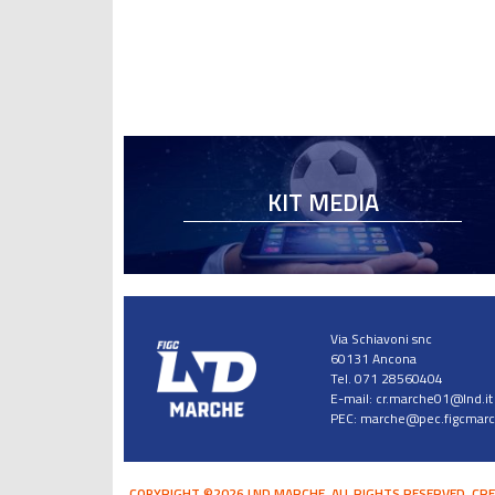
KIT MEDIA
Via Schiavoni snc
60131 Ancona
Tel. 071 28560404
E-mail:
cr.marche01@lnd.it
PEC:
marche@pec.figcmarch
COPYRIGHT ©2026 LND MARCHE. ALL RIGHTS RESERVED.
CRE