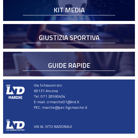
KIT MEDIA
GIUSTIZIA SPORTIVA
GUIDE RAPIDE
Via Schiavoni snc
60131 Ancona
Tel. 071 28560404
E-mail:
cr.marche01@lnd.it
PEC:
marche@pec.figcmarche.it
VAI AL SITO NAZIONALE