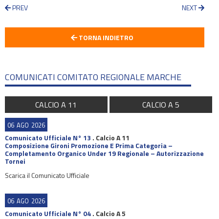
PREV
NEXT
TORNA INDIETRO
COMUNICATI COMITATO REGIONALE MARCHE
CALCIO A 11
CALCIO A 5
06
AGO
2026
Comunicato Ufficiale N° 13
.
Calcio A 11
Composizione Gironi Promozione E Prima Categoria –
Completamento Organico Under 19 Regionale – Autorizzazione
Tornei
Scarica il Comunicato Ufficiale
06
AGO
2026
Comunicato Ufficiale N° 04
.
Calcio A 5