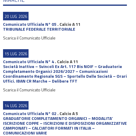
20
LUG
2026
Comunicato Ufficiale N° 05
.
Calcio A 11
TRIBUNALE FEDERALE TERRITORIALE
Scarica il Comunicato Ufficiale
15
LUG
2026
Comunicato Ufficiale N° 4
.
Calcio A 11
Società Inattive – Svincoli Ex Art. 117 Bis NOIF – Graduatorie
Completamento Organici 2026/2027 – Comunicazioni
Coordinamento Regionale SGS – Sportello Delle Società – Orari
Uffici. IBAN CR Marche – Delibere TFT
Scarica il Comunicato Ufficiale
14
LUG
2026
Comunicato Ufficiale N° 02
.
Calcio A 5
GRADUATORIE COMPLETAMENTO ORGANICI – MODALITA’
ISCRIZIONE COPPE – ISCRIZIONI E DISPOSIZIONI ORGANIZZATIVE
CAMPIONATI – CALCIATORI FORMATI IN ITALIA –
COMUNICAZIONI VARIE