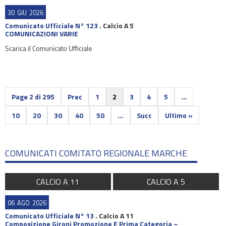
30
GIU
2026
Comunicato Ufficiale N° 123
.
Calcio A 5
COMUNICAZIONI VARIE
Scarica il Comunicato Ufficiale
Page 2 di 295
Prec
1
2
3
4
5
...
10
20
30
40
50
...
Succ
Ultimo »
COMUNICATI COMITATO REGIONALE MARCHE
CALCIO A 11
CALCIO A 5
06
AGO
2026
Comunicato Ufficiale N° 13
.
Calcio A 11
Composizione Gironi Promozione E Prima Categoria –