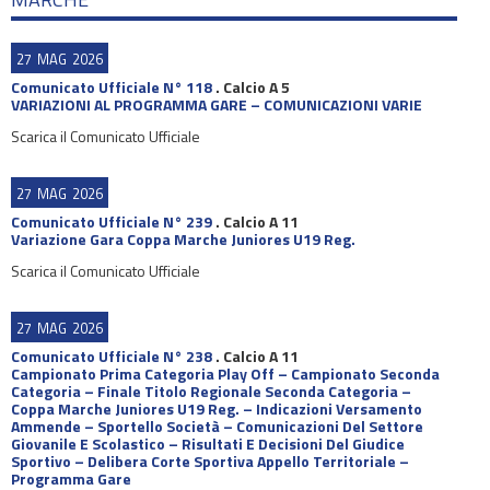
27
MAG
2026
Comunicato Ufficiale N° 118
.
Calcio A 5
VARIAZIONI AL PROGRAMMA GARE – COMUNICAZIONI VARIE
Scarica il Comunicato Ufficiale
27
MAG
2026
Comunicato Ufficiale N° 239
.
Calcio A 11
Variazione Gara Coppa Marche Juniores U19 Reg.
Scarica il Comunicato Ufficiale
27
MAG
2026
Comunicato Ufficiale N° 238
.
Calcio A 11
Campionato Prima Categoria Play Off – Campionato Seconda
Categoria – Finale Titolo Regionale Seconda Categoria –
Coppa Marche Juniores U19 Reg. – Indicazioni Versamento
Ammende – Sportello Società – Comunicazioni Del Settore
Giovanile E Scolastico – Risultati E Decisioni Del Giudice
Sportivo – Delibera Corte Sportiva Appello Territoriale –
Programma Gare