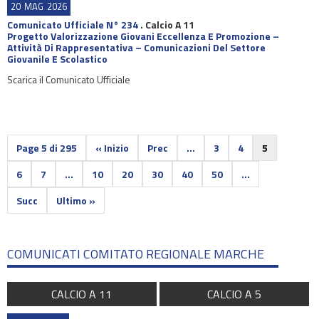
20
MAG
2026
Comunicato Ufficiale N° 234
.
Calcio A 11
Progetto Valorizzazione Giovani Eccellenza E Promozione –
Attività Di Rappresentativa – Comunicazioni Del Settore
Giovanile E Scolastico
Scarica il Comunicato Ufficiale
Page 5 di 295
« Inizio
Prec
...
3
4
5
6
7
...
10
20
30
40
50
...
Succ
Ultimo »
COMUNICATI COMITATO REGIONALE MARCHE
CALCIO A 11
CALCIO A 5