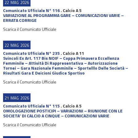
22
MAG
2026
Comunicato Ufficiale N° 116
.
Calcio A 5
VARIAZIONE AL PROGRAMMA GARE – COMUNICAZIONI VARIE –
ERRATA CORRIGE
Scarica il Comunicato Ufficiale
22
MAG
2026
Comunicato Ufficiale N° 235
.
Calcio A 11
Svincoli Ex Art. 117 Bis NOIF – Coppa Primavera Eccellenza
Femminile – Attività Di Rappresentativa – Autorizzazione
Tornei – Gara Nazionale Femminile – Sportelllo Delle Società –
Risultati Gara E Deicioni Giudice Sportivo
Scarica il Comunicato Ufficiale
21
MAG
2026
Comunicato Ufficiale N° 115
.
Calcio A 5
OMOLOGAZIONE POSTICIPI – VARIAZIONI – RIUNIONE CON LE
SOCIETA’ DI CALCIO A CINQUE – COMUNICAZIONI VARIE
Scarica il Comunicato Ufficiale