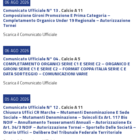
06
AGO
2026
Comunicato Ufficiale N° 13
.
Calcio A 11
Composizione Gironi Promozione E Prima Categoria –
Completamento Organico Under 19 Regionale – Autorizzazione
Tornei
Scarica il Comunicato Ufficiale
06
AGO
2026
Comunicato Ufficiale N° 04
.
Calcio A 5
COMPLETAMENTO ORGANICI SERIE C1 E SERIE C2 – ORGANICO E
GIRONI SERIE C1 E SERIE C2 – FORMAT COPPA ITALIA SERIE C E
DATA SORTEGGIO – COMUNICAZIONI VARIE
Scarica il Comunicato Ufficiale
05
AGO
2026
Comunicato Ufficiale N° 12
.
Calcio A 11
Chiusura Uffici CR Marche – Mutamenti Denominazione E Sede
Sociale – Mutamenti Denominazione – Svincoli Ex Art. 117 Bis
NOIF – Annullamento Tesseramenti Annuali – Autorizzazione Ex
Art. 34/3 NOIF – Autorizzazione Tornei – Sportello Delle Società –
Orario Uffici – Delibere Del Tribunale Federale Territoriale