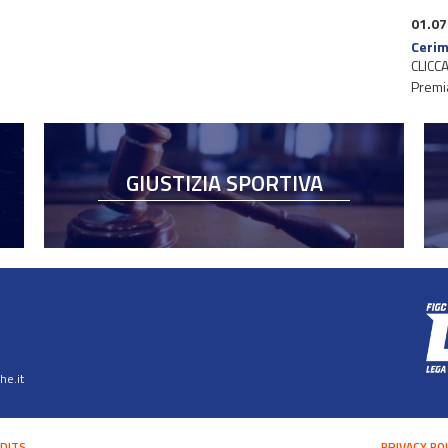
01.07
Cerim
CLICCA
Premi
GIUSTIZIA SPORTIVA
e.it
DITS
PRIVACY PO