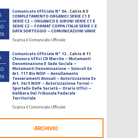
Comunicato Ufficiale N° 04
.
Calcio A 5
6
COMPLETAMENTO ORGANICI SERIE C1 E
SERIE C2 – ORGANICO E GIRONI SERIE C1 E
SERIE C2 – FORMAT COPPA ITALIA SERIE C E
GO
DATA SORTEGGIO – COMUNICAZIONI VARIE
26
Scarica il Comunicato Ufficiale
Comunicato Ufficiale N° 12
.
Calcio A 11
5
Chiusura Uffici CR Marche – Mutamenti
Denominazione E Sede Sociale –
Mutamenti Denominazione – Svincoli Ex
GO
Art. 117 Bis NOIF – Annullamento
26
Tesseramenti Annuali – Autorizzazione Ex
Art. 34/3 NOIF – Autorizzazione Tornei –
Sportello Delle Società – Orario Uffici –
Delibere Del Tribunale Federale
Territoriale
Scarica il Comunicato Ufficiale
ARCHIVIO