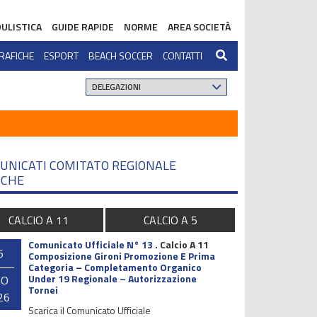
ULISTICA
GUIDE RAPIDE
NORME
AREA SOCIETÀ
RAFICHE
ESPORT
BEACH SOCCER
CONTATTI
UNICATI COMITATO REGIONALE
CHE
CALCIO A 11
CALCIO A 5
Comunicato Ufficiale N° 13
.
Calcio A 11
6
Composizione Gironi Promozione E Prima
Categoria – Completamento Organico
Under 19 Regionale – Autorizzazione
GO
Tornei
26
Scarica il Comunicato Ufficiale