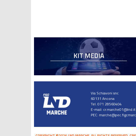
KIT MEDIA
Via Schiavoni snc
60131 Ancona
Tel. 071 28560404
E-mail:
cr.marche01@lnd.it
PEC:
marche@pec.figcmarch
COPYRIGHT ©2026 LND MARCHE. ALL RIGHTS RESERVED.
CRE