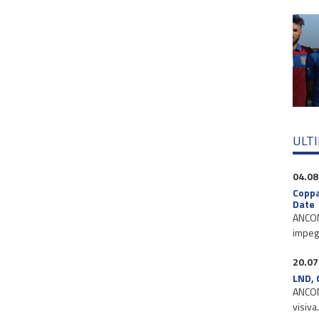
ULT
04.08
Coppa
Date
ANCONA
impegn
20.07
LND, 
ANCONA
visiva