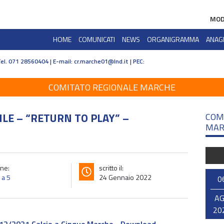
MOD
HOME
COMUNICATI
NEWS
ORGANIGRAMMA
ANAG
Tel. 071 28560404 | E-mail:
cr.marche01@lnd.it | PEC:
COMITATO REGIONALE MARCHE
LE – “RETURN TO PLAY” –
COM
MAR
ne:
scritto il:
 a 5
24 Gennaio 2022
0
A
20