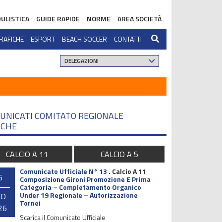
ULISTICA
GUIDE RAPIDE
NORME
AREA SOCIETÀ
RAFICHE
ESPORT
BEACH SOCCER
CONTATTI
UNICATI COMITATO REGIONALE
CHE
CALCIO A 11
CALCIO A 5
Comunicato Ufficiale N° 13
.
Calcio A 11
6
Composizione Gironi Promozione E Prima
Categoria – Completamento Organico
Under 19 Regionale – Autorizzazione
GO
Tornei
26
Scarica il Comunicato Ufficiale