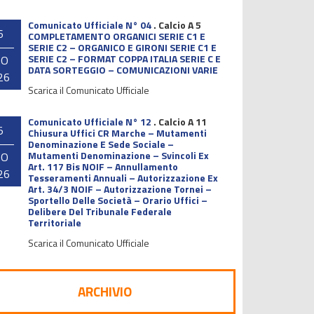
Comunicato Ufficiale N° 04
.
Calcio A 5
6
COMPLETAMENTO ORGANICI SERIE C1 E
SERIE C2 – ORGANICO E GIRONI SERIE C1 E
SERIE C2 – FORMAT COPPA ITALIA SERIE C E
GO
DATA SORTEGGIO – COMUNICAZIONI VARIE
26
Scarica il Comunicato Ufficiale
Comunicato Ufficiale N° 12
.
Calcio A 11
5
Chiusura Uffici CR Marche – Mutamenti
Denominazione E Sede Sociale –
Mutamenti Denominazione – Svincoli Ex
GO
Art. 117 Bis NOIF – Annullamento
26
Tesseramenti Annuali – Autorizzazione Ex
Art. 34/3 NOIF – Autorizzazione Tornei –
Sportello Delle Società – Orario Uffici –
Delibere Del Tribunale Federale
Territoriale
Scarica il Comunicato Ufficiale
ARCHIVIO