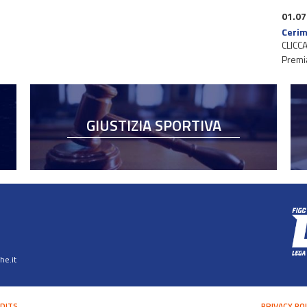
01.07
Cerim
CLICCA
Premi
GIUSTIZIA SPORTIVA
e.it
DITS
PRIVACY PO