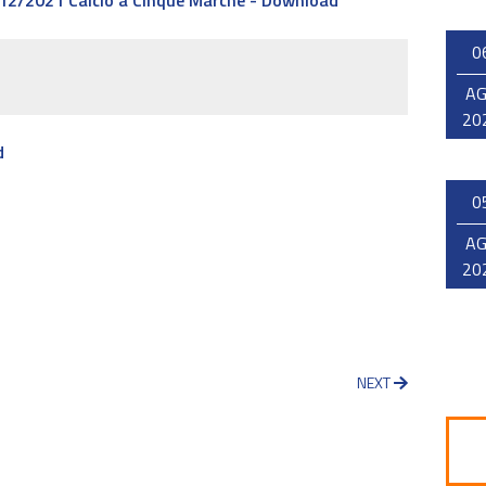
/12/2021 Calcio a Cinque Marche - Download
0
A
20
d
0
A
20
NEXT