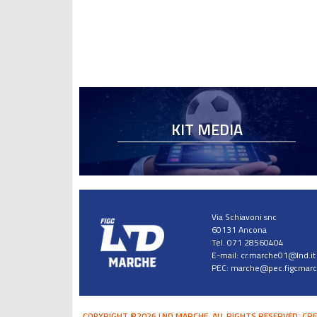
KIT MEDIA
Via Schiavoni snc
60131 Ancona
Tel. 071 28560404
E-mail:
cr.marche01@lnd.it
PEC:
marche@pec.figcmarch
COPYRIGHT ©2026 LND MARCHE. ALL RIGHTS RESERVED.
CRE