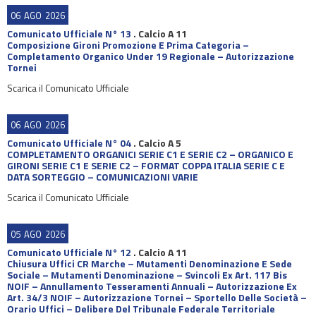
06
AGO
2026
Comunicato Ufficiale N° 13
.
Calcio A 11
Composizione Gironi Promozione E Prima Categoria –
Completamento Organico Under 19 Regionale – Autorizzazione
Tornei
Scarica il Comunicato Ufficiale
06
AGO
2026
Comunicato Ufficiale N° 04
.
Calcio A 5
COMPLETAMENTO ORGANICI SERIE C1 E SERIE C2 – ORGANICO E
GIRONI SERIE C1 E SERIE C2 – FORMAT COPPA ITALIA SERIE C E
DATA SORTEGGIO – COMUNICAZIONI VARIE
Scarica il Comunicato Ufficiale
05
AGO
2026
Comunicato Ufficiale N° 12
.
Calcio A 11
Chiusura Uffici CR Marche – Mutamenti Denominazione E Sede
Sociale – Mutamenti Denominazione – Svincoli Ex Art. 117 Bis
NOIF – Annullamento Tesseramenti Annuali – Autorizzazione Ex
Art. 34/3 NOIF – Autorizzazione Tornei – Sportello Delle Società –
Orario Uffici – Delibere Del Tribunale Federale Territoriale