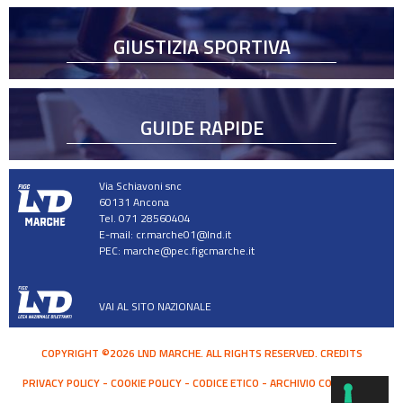
GIUSTIZIA SPORTIVA
GUIDE RAPIDE
Via Schiavoni snc
60131 Ancona
Tel. 071 28560404
E-mail:
cr.marche01@lnd.it
PEC:
marche@pec.figcmarche.it
VAI AL SITO NAZIONALE
COPYRIGHT ©2026 LND MARCHE. ALL RIGHTS RESERVED.
CREDITS
PRIVACY POLICY
COOKIE POLICY
CODICE ETICO
ARCHIVIO COMUNICATI