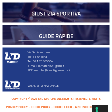
GIUSTIZIA SPORTIVA
GUIDE RAPIDE
Via Schiavoni snc
60131 Ancona
Tel. 071 28560404
E-mail:
cr.marche01@lnd.it
PEC:
marche@pec.figcmarche.it
VAI AL SITO NAZIONALE
COPYRIGHT ©2026 LND MARCHE. ALL RIGHTS RESERVED.
CREDITS
PRIVACY POLICY
COOKIE POLICY
CODICE ETICO
ARCHIVIO COMUNICATI