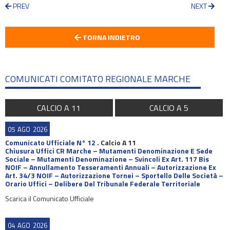
PREV
NEXT
TORNA INDIETRO
COMUNICATI COMITATO REGIONALE MARCHE
CALCIO A 11
CALCIO A 5
05
AGO
2026
Comunicato Ufficiale N° 12
.
Calcio A 11
Chiusura Uffici CR Marche – Mutamenti Denominazione E Sede
Sociale – Mutamenti Denominazione – Svincoli Ex Art. 117 Bis
NOIF – Annullamento Tesseramenti Annuali – Autorizzazione Ex
Art. 34/3 NOIF – Autorizzazione Tornei – Sportello Delle Società –
Orario Uffici – Delibere Del Tribunale Federale Territoriale
Scarica il Comunicato Ufficiale
04
AGO
2026