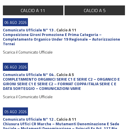
CALCIO A 11
CALCIO A 5
06
AGO
2026
Comunicato Ufficiale N° 13
.
Calcio A 11
Composizione Gironi Promozione E Prima Categoria –
Completamento Organico Under 19 Regionale – Autorizzazione
Tornei
Scarica il Comunicato Ufficiale
06
AGO
2026
Comunicato Ufficiale N° 04
.
Calcio A 5
COMPLETAMENTO ORGANICI SERIE C1 E SERIE C2 – ORGANICO E
GIRONI SERIE C1 E SERIE C2 – FORMAT COPPA ITALIA SERIE C E
DATA SORTEGGIO – COMUNICAZIONI VARIE
Scarica il Comunicato Ufficiale
05
AGO
2026
Comunicato Ufficiale N° 12
.
Calcio A 11
Chiusura Uffici CR Marche – Mutamenti Denominazione E Sede
Sociale – Mutamenti Denominazione – Svincoli Ex Art. 117 Bis