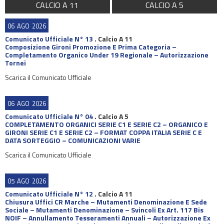
CALCIO A 11
CALCIO A 5
06
AGO
2026
Comunicato Ufficiale N° 13
.
Calcio A 11
Composizione Gironi Promozione E Prima Categoria –
Completamento Organico Under 19 Regionale – Autorizzazione
Tornei
Scarica il Comunicato Ufficiale
06
AGO
2026
Comunicato Ufficiale N° 04
.
Calcio A 5
COMPLETAMENTO ORGANICI SERIE C1 E SERIE C2 – ORGANICO E
GIRONI SERIE C1 E SERIE C2 – FORMAT COPPA ITALIA SERIE C E
DATA SORTEGGIO – COMUNICAZIONI VARIE
Scarica il Comunicato Ufficiale
05
AGO
2026
Comunicato Ufficiale N° 12
.
Calcio A 11
Chiusura Uffici CR Marche – Mutamenti Denominazione E Sede
Sociale – Mutamenti Denominazione – Svincoli Ex Art. 117 Bis
NOIF – Annullamento Tesseramenti Annuali – Autorizzazione Ex