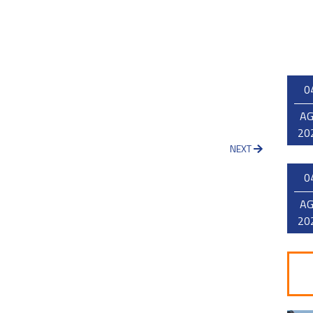
0
A
20
NEXT
0
A
20