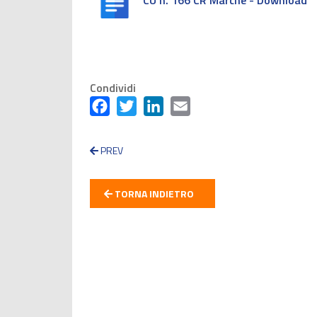
CU n. 166 CR Marche - Download
Condividi
Facebook
Twitter
LinkedIn
Email
PREV
TORNA INDIETRO