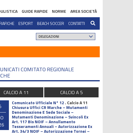
ULISTICA
GUIDE RAPIDE
NORME
AREA SOCIETÀ
RAFICHE
ESPORT
BEACH SOCCER
CONTATTI
UNICATI COMITATO REGIONALE
CHE
CALCIO A 11
CALCIO A 5
Comunicato Ufficiale N° 12
.
Calcio A 11
5
Chiusura Uffici CR Marche – Mutamenti
Denominazione E Sede Sociale –
Mutamenti Denominazione – Svincoli Ex
GO
Art. 117 Bis NOIF – Annullamento
26
Tesseramenti Annuali – Autorizzazione Ex
Art. 34/3 NOIF – Autorizzazione Tornei –