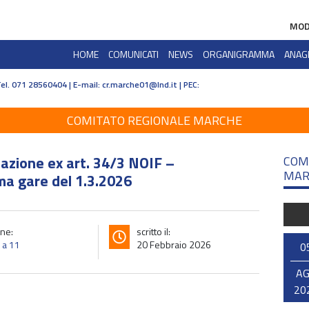
MOD
HOME
COMUNICATI
NEWS
ORGANIGRAMMA
ANAG
Tel. 071 28560404 | E-mail:
cr.marche01@lnd.it | PEC:
COMITATO REGIONALE MARCHE
zazione ex art. 34/3 NOIF –
COM
MAR
ma gare del 1.3.2026
ne:
scritto il:
o a 11
20 Febbraio 2026
0
A
20