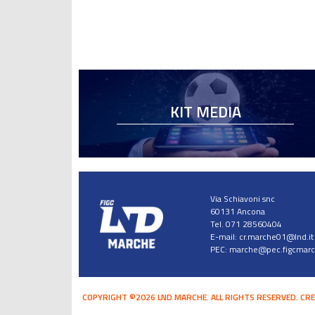
KIT MEDIA
Via Schiavoni snc
60131 Ancona
Tel. 071 28560404
E-mail:
cr.marche01@lnd.it
PEC:
marche@pec.figcmarch
COPYRIGHT ©2026 LND MARCHE. ALL RIGHTS RESERVED.
CRE