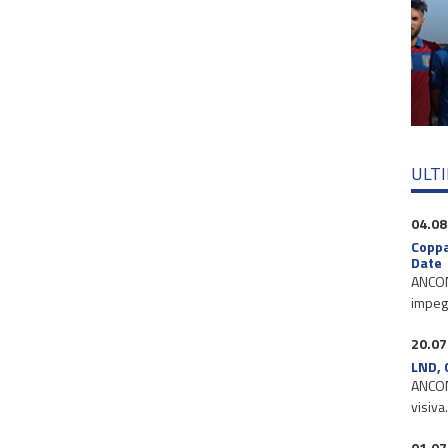
ULT
04.08
Coppa
Date
ANCONA
impegn
20.07
LND, 
ANCONA
visiva
01.07