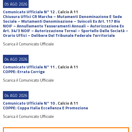
05
AGO
2026
Comunicato Ufficiale N° 12
.
Calcio A 11
Chiusura Uffici CR Marche – Mutamenti Denominazione E Sede
Sociale – Mutamenti Denominazione – Svincoli Ex Art. 117 Bis
NOIF – Annullamento Tesseramenti Annuali – Autorizzazione Ex
Art. 34/3 NOIF – Autorizzazione Tornei – Sportello Delle Società –
Orario Uffici – Delibere Del Tribunale Federale Territoriale
Scarica il Comunicato Ufficiale
04
AGO
2026
Comunicato Ufficiale N° 11
.
Calcio A 11
COPPE: Errata Corrige
Scarica il Comunicato Ufficiale
04
AGO
2026
Comunicato Ufficiale N° 10
.
Calcio A 11
COPPE: Coppa Italia Eccellenza E Promozione
Scarica il Comunicato Ufficiale