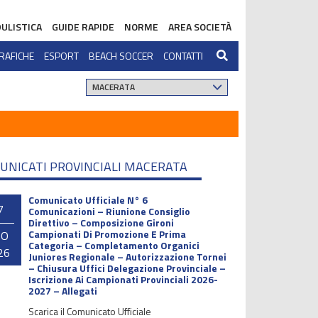
ULISTICA
GUIDE RAPIDE
NORME
AREA SOCIETÀ
RAFICHE
ESPORT
BEACH SOCCER
CONTATTI
UNICATI PROVINCIALI MACERATA
Comunicato Ufficiale N° 6
7
Comunicazioni – Riunione Consiglio
Direttivo – Composizione Gironi
Campionati Di Promozione E Prima
GO
Categoria – Completamento Organici
26
Juniores Regionale – Autorizzazione Tornei
– Chiusura Uffici Delegazione Provinciale –
Iscrizione Ai Campionati Provinciali 2026-
2027 – Allegati
Scarica il Comunicato Ufficiale