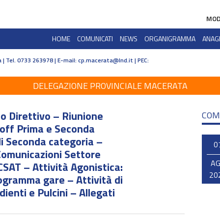
MOD
HOME
COMUNICATI
NEWS
ORGANIGRAMMA
ANAG
 | Tel. 0733 263978 | E-mail:
cp.macerata@lnd.it
| PEC:
DELEGAZIONE PROVINCIALE MACERATA
o Direttivo – Riunione
COM
yoff Prima e Seconda
li Seconda categoria –
0
omunicazioni Settore
A
CSAT – Attività Agonistica:
20
rogramma gare – Attività di
dienti e Pulcini – Allegati