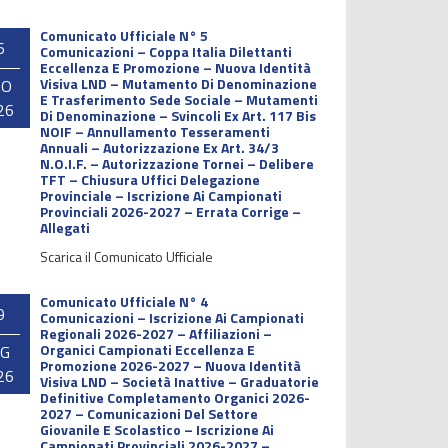
Comunicato Ufficiale N° 5
6
Comunicazioni – Coppa Italia Dilettanti
Eccellenza E Promozione – Nuova Identità
Visiva LND – Mutamento Di Denominazione
GO
E Trasferimento Sede Sociale – Mutamenti
26
Di Denominazione – Svincoli Ex Art. 117 Bis
NOIF – Annullamento Tesseramenti
Annuali – Autorizzazione Ex Art. 34/3
N.O.I.F. – Autorizzazione Tornei – Delibere
TFT – Chiusura Uffici Delegazione
Provinciale – Iscrizione Ai Campionati
Provinciali 2026-2027 – Errata Corrige –
Allegati
Scarica il Comunicato Ufficiale
Comunicato Ufficiale N° 4
9
Comunicazioni – Iscrizione Ai Campionati
Regionali 2026-2027 – Affiliazioni –
Organici Campionati Eccellenza E
UG
Promozione 2026-2027 – Nuova Identità
26
Visiva LND – Società Inattive – Graduatorie
Definitive Completamento Organici 2026-
2027 – Comunicazioni Del Settore
Giovanile E Scolastico – Iscrizione Ai
Campionati Provinciali 2026-2027 –