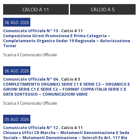
CALCIO A 11
CALCIO A 5
06
AGO
2026
Comunicato Ufficiale N° 13
.
Calcio A 11
Composizione Gironi Promozione E Prima Categoria –
Completamento Organico Under 19 Regionale – Autorizzazione
Tornei
Scarica il Comunicato Ufficiale
06
AGO
2026
Comunicato Ufficiale N° 04
.
Calcio A 5
COMPLETAMENTO ORGANICI SERIE C1 E SERIE C2 – ORGANICO E
GIRONI SERIE C1 E SERIE C2 – FORMAT COPPA ITALIA SERIE C E
DATA SORTEGGIO – COMUNICAZIONI VARIE
Scarica il Comunicato Ufficiale
05
AGO
2026
Comunicato Ufficiale N° 12
.
Calcio A 11
Chiusura Uffici CR Marche – Mutamenti Denominazione E Sede
Sociale – Mutamenti Denominazione – Svincoli Ex Art. 117 Bis