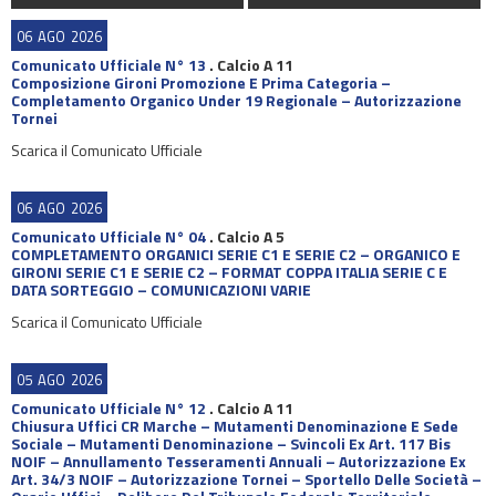
06
AGO
2026
Comunicato Ufficiale N° 13
.
Calcio A 11
Composizione Gironi Promozione E Prima Categoria –
Completamento Organico Under 19 Regionale – Autorizzazione
Tornei
Scarica il Comunicato Ufficiale
06
AGO
2026
Comunicato Ufficiale N° 04
.
Calcio A 5
COMPLETAMENTO ORGANICI SERIE C1 E SERIE C2 – ORGANICO E
GIRONI SERIE C1 E SERIE C2 – FORMAT COPPA ITALIA SERIE C E
DATA SORTEGGIO – COMUNICAZIONI VARIE
Scarica il Comunicato Ufficiale
05
AGO
2026
Comunicato Ufficiale N° 12
.
Calcio A 11
Chiusura Uffici CR Marche – Mutamenti Denominazione E Sede
Sociale – Mutamenti Denominazione – Svincoli Ex Art. 117 Bis
NOIF – Annullamento Tesseramenti Annuali – Autorizzazione Ex
Art. 34/3 NOIF – Autorizzazione Tornei – Sportello Delle Società –