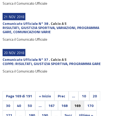
Scarica il Comunicato Ufficiale
21
NOV
2018
Comunicato Ufficiale N° 38
.
Calcio A 5
RISULTATI, GIUSTIZIA SPORTIVA, VARIAZIONI, PROGRAMMA
GARE, COMUNICAZIONI VARIE
Scarica il Comunicato Ufficiale
20
NOV
2018
Comunicato Ufficiale N° 37
.
Calcio A 5
COPPE: RISULTATI, GIUSTIZIA SPORTIVA, PROGRAMMA GARE
Scarica il Comunicato Ufficiale
Page 169 di 191
« Inizio
Prec
...
10
20
30
40
50
...
167
168
169
170
171
...
180
190
...
Succ
Ultimo »