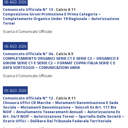
06
AGO
2026
Comunicato Ufficiale N° 13
.
Calcio A 11
Composizione Gironi Promozione E Prima Categoria –
Completamento Organico Under 19 Regionale – Autorizzazione
Tornei
Scarica il Comunicato Ufficiale
06
AGO
2026
Comunicato Ufficiale N° 04
.
Calcio A 5
COMPLETAMENTO ORGANICI SERIE C1 E SERIE C2 – ORGANICO E
GIRONI SERIE C1 E SERIE C2 – FORMAT COPPA ITALIA SERIE C E
DATA SORTEGGIO – COMUNICAZIONI VARIE
Scarica il Comunicato Ufficiale
05
AGO
2026
Comunicato Ufficiale N° 12
.
Calcio A 11
Chiusura Uffici CR Marche – Mutamenti Denominazione E Sede
Sociale – Mutamenti Denominazione – Svincoli Ex Art. 117 Bis
NOIF – Annullamento Tesseramenti Annuali – Autorizzazione Ex
Art. 34/3 NOIF – Autorizzazione Tornei – Sportello Delle Società –
Orario Uffici – Delibere Del Tribunale Federale Territoriale