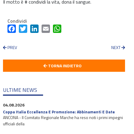
Il motto è # condividi la vita, dona il sangue.
Condividi
Facebook
Twitter
LinkedIn
Email
WhatsApp
PREV
NEXT
TORNA INDIETRO
ULTIME NEWS
04.08.2026
Coppa Italia Eccellenza E Promozione: Abbinamenti E Date
ANCONA - Il Comitato Regionale Marche ha reso noti i primi impegni
ufficiali della