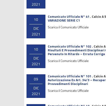
2021
Comunicato Ufficiale N° 41
.
Calcio A 
10
VARIAZIONE SERIE C1
Scarica il Comunicato Ufficiale
DIC
2021
Comunicato Ufficiale N° 102
.
Calcio A
10
Risultati E Provvedimenti Disciplinari
Pervenuto In Ritardo – Errata Corrige
DIC
Scarica il Comunicato Ufficiale
2021
Comunicato Ufficiale N° 101
.
Calcio A
09
Autorizzazione Ex Art. 34/3 – Recuperi
Provvedimenti Disciplinari
DIC
Scarica il Comunicato Ufficiale
2021
Comunicato Ufficiale N° 40
.
Calcio A 