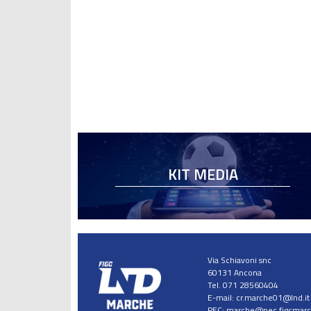
KIT MEDIA
Via Schiavoni snc
60131 Ancona
Tel. 071 28560404
E-mail:
cr.marche01@lnd.it
PEC:
marche@pec.figcmarch