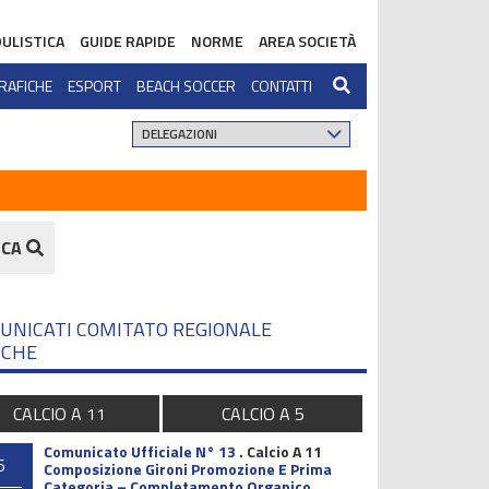
ULISTICA
GUIDE RAPIDE
NORME
AREA SOCIETÀ
RAFICHE
ESPORT
BEACH SOCCER
CONTATTI
RCA
UNICATI COMITATO REGIONALE
CHE
CALCIO A 11
CALCIO A 5
Comunicato Ufficiale N° 13
.
Calcio A 11
6
Composizione Gironi Promozione E Prima
Categoria – Completamento Organico