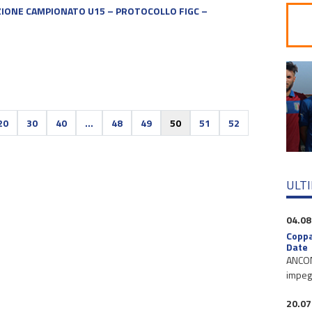
IONE CAMPIONATO U15 – PROTOCOLLO FIGC –
20
30
40
...
48
49
50
51
52
ULT
04.08
Coppa
Date
ANCONA
impegn
20.07