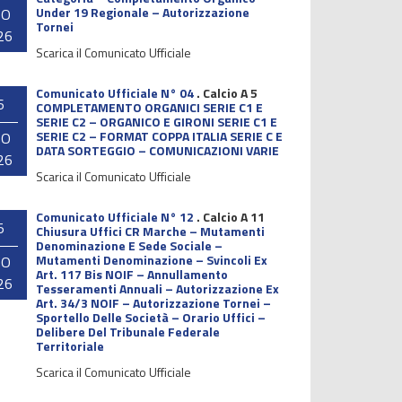
Under 19 Regionale – Autorizzazione
GO
Tornei
26
Scarica il Comunicato Ufficiale
Comunicato Ufficiale N° 04
.
Calcio A 5
6
COMPLETAMENTO ORGANICI SERIE C1 E
SERIE C2 – ORGANICO E GIRONI SERIE C1 E
SERIE C2 – FORMAT COPPA ITALIA SERIE C E
GO
DATA SORTEGGIO – COMUNICAZIONI VARIE
26
Scarica il Comunicato Ufficiale
Comunicato Ufficiale N° 12
.
Calcio A 11
5
Chiusura Uffici CR Marche – Mutamenti
Denominazione E Sede Sociale –
Mutamenti Denominazione – Svincoli Ex
GO
Art. 117 Bis NOIF – Annullamento
26
Tesseramenti Annuali – Autorizzazione Ex
Art. 34/3 NOIF – Autorizzazione Tornei –
Sportello Delle Società – Orario Uffici –
Delibere Del Tribunale Federale
Territoriale
Scarica il Comunicato Ufficiale