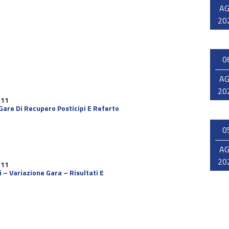
A
20
5
0
A
20
 11
 Gare Di Recupero Posticipi E Referto
0
A
20
 11
 – Variazione Gara – Risultati E
5