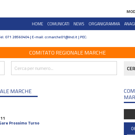
MOD
HOME
COMUNICATI
NEWS
ORGANIGRAMMA
ANAG
Tel. 071 28560404 | E-mail:
cr.marche01@lnd.it | PEC:
COMITATO REGIONALE MARCHE
CE
COM
NALE MARCHE
MAR
 11
Gare Prossimo Turno
0