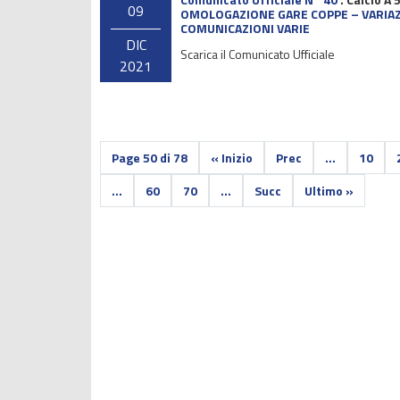
09
OMOLOGAZIONE GARE COPPE – VARIAZ
COMUNICAZIONI VARIE
DIC
Scarica il Comunicato Ufficiale
2021
Page 50 di 78
« Inizio
Prec
...
10
...
60
70
...
Succ
Ultimo »