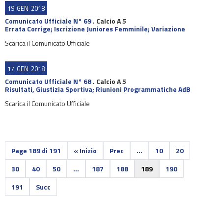
19
GEN
2018
Comunicato Ufficiale N° 69
.
Calcio A 5
Errata Corrige; Iscrizione Juniores Femminile; Variazione
Scarica il Comunicato Ufficiale
17
GEN
2018
Comunicato Ufficiale N° 68
.
Calcio A 5
Risultati, Giustizia Sportiva; Riunioni Programmatiche AdB
Scarica il Comunicato Ufficiale
Page 189 di 191
« Inizio
Prec
...
10
20
30
40
50
...
187
188
189
190
191
Succ