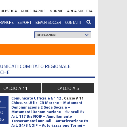
ULISTICA
GUIDE RAPIDE
NORME
AREA SOCIETÀ
RAFICHE
ESPORT
BEACH SOCCER
CONTATTI
UNICATI COMITATO REGIONALE
CHE
CALCIO A 11
CALCIO A 5
Comunicato Ufficiale N° 12
.
Calcio A 11
5
Chiusura Uffici CR Marche – Mutamenti
Denominazione E Sede Sociale –
Mutamenti Denominazione – Svincoli Ex
GO
Art. 117 Bis NOIF – Annullamento
26
Tesseramenti Annuali – Autorizzazione Ex
Art. 34/3 NOIF – Autorizzazione Tornei –