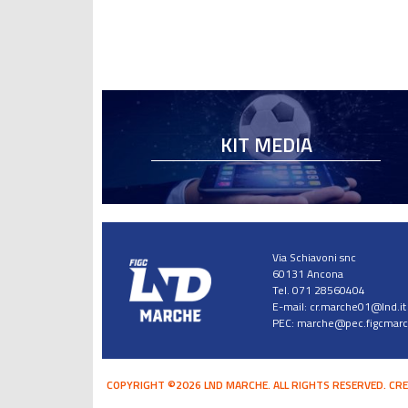
KIT MEDIA
Via Schiavoni snc
60131 Ancona
Tel. 071 28560404
E-mail:
cr.marche01@lnd.it
PEC:
marche@pec.figcmarch
COPYRIGHT ©2026 LND MARCHE. ALL RIGHTS RESERVED.
CRE