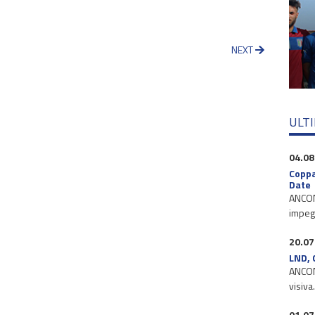
NEXT
ULT
04.08
Coppa
Date
ANCONA
impegn
20.07
LND, 
ANCONA
visiva
01.07