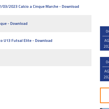
22/03/2023 Calcio a Cinque Marche - Download
inque - Download
0
to U13 Futsal Elite - Download
A
20
0
A
20