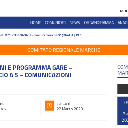
MOD
HOME
COMUNICATI
NEWS
ORGANIGRAMMA
ANAG
Tel. 071 28560404 | E-mail:
cr.marche01@lnd.it | PEC:
COMITATO REGIONALE MARCHE
ONI E PROGRAMMA GARE –
COM
MAR
IO A 5 – COMUNICAZIONI
0
ne:
scritto il:
 a 5
22 Marzo 2023
A
20