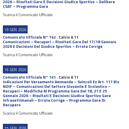
2026 – Risultati Gare E Decisioni Giudice Sportivo – Delibere
CSAT – Programma Gare
Scarica il Comunicato Ufficiale
19
GEN
2026
Comunicato Ufficiale N° 142
.
Calcio A 11
Comunicazioni – Recuperi – Risultati Gare Del 17/18 Gennaio
2026 E Decisioni Del Giudice Sportivo – Errata Corrige
Scarica il Comunicato Ufficiale
16
GEN
2026
Comunicato Ufficiale N° 141
.
Calcio A 11
Indicazioni Per Versamento Ammende – Svincoli Ex Art. 117 Bis
NOIF – Comunicazioni Del Settore Giovanile E Scolastico –
Recuperi – Modifiche Al Programma Gare Del 18, 21 E 25
Gennaio 2026 – Risultati E Decisioni Giudice Sportivo Gare
Infrasettimanali – Errata Corrige – Programma Gare Di
Recupero
Scarica il Comunicato Ufficiale
15
GEN
2026