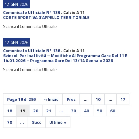
12
GEN
2026
Comunicato Ufficiale N° 139
.
Calcio A 11
CORTE SPORTIVA D’APPELLO TERRITORIALE
Scarica il Comunicato Ufficiale
12
GEN
2026
Comunicato Ufficiale N° 138
.
Calcio A 11
Svincoli Per Inattività – Modifiche Al Programma Gare Del 11 E
14.01.2026 – Programma Gare Del 13/14 Gennaio 2026
Scarica il Comunicato Ufficiale
Page 19 di 295
« Inizio
Prec
...
10
...
17
18
19
20
21
...
30
40
50
60
70
...
Succ
Ultimo »