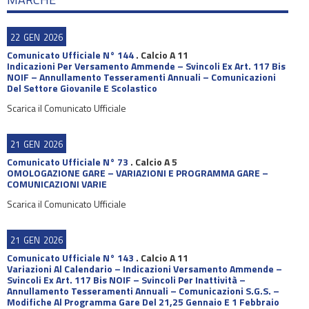
22
GEN
2026
Comunicato Ufficiale N° 144
.
Calcio A 11
Indicazioni Per Versamento Ammende – Svincoli Ex Art. 117 Bis
NOIF – Annullamento Tesseramenti Annuali – Comunicazioni
Del Settore Giovanile E Scolastico
Scarica il Comunicato Ufficiale
21
GEN
2026
Comunicato Ufficiale N° 73
.
Calcio A 5
OMOLOGAZIONE GARE – VARIAZIONI E PROGRAMMA GARE –
COMUNICAZIONI VARIE
Scarica il Comunicato Ufficiale
21
GEN
2026
Comunicato Ufficiale N° 143
.
Calcio A 11
Variazioni Al Calendario – Indicazioni Versamento Ammende –
Svincoli Ex Art. 117 Bis NOIF – Svincoli Per Inattività –
Annullamento Tesseramenti Annuali – Comunicazioni S.G.S. –
Modifiche Al Programma Gare Del 21,25 Gennaio E 1 Febbraio