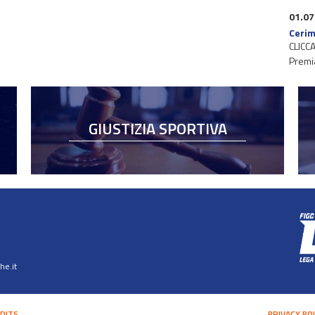
01.07
Cerim
CLICCA
Premi
GIUSTIZIA SPORTIVA
e.it
DITS
PRIVACY PO