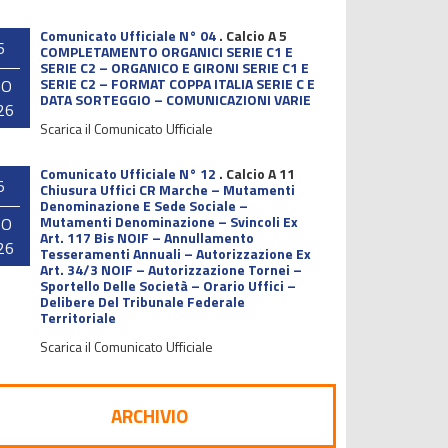
Comunicato Ufficiale N° 04
.
Calcio A 5
6
COMPLETAMENTO ORGANICI SERIE C1 E
SERIE C2 – ORGANICO E GIRONI SERIE C1 E
SERIE C2 – FORMAT COPPA ITALIA SERIE C E
GO
DATA SORTEGGIO – COMUNICAZIONI VARIE
26
Scarica il Comunicato Ufficiale
Comunicato Ufficiale N° 12
.
Calcio A 11
5
Chiusura Uffici CR Marche – Mutamenti
Denominazione E Sede Sociale –
Mutamenti Denominazione – Svincoli Ex
GO
Art. 117 Bis NOIF – Annullamento
26
Tesseramenti Annuali – Autorizzazione Ex
Art. 34/3 NOIF – Autorizzazione Tornei –
Sportello Delle Società – Orario Uffici –
Delibere Del Tribunale Federale
Territoriale
Scarica il Comunicato Ufficiale
ARCHIVIO