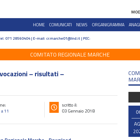
MOD
HOME
COMUNICATI
NEWS
ORGANIGRAMMA
ANAG
Tel. 071 28560404 | E-mail:
cr.marche01@lnd.it | PEC:
COMITATO REGIONALE MARCHE
vocazioni – risultati –
COM
MAR
ne:
scritto il:
o a 11
03 Gennaio 2018
0
A
20