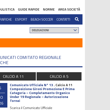
ULISTICA
GUIDE RAPIDE
NORME
AREA SOCIETÀ
RAFICHE
ESPORT
BEACH SOCCER
CONTATTI
UNICATI COMITATO REGIONALE
CHE
CALCIO A 11
CALCIO A 5
Comunicato Ufficiale N° 13
.
Calcio A 11
6
Composizione Gironi Promozione E Prima
Categoria – Completamento Organico
Under 19 Regionale – Autorizzazione
GO
Tornei
26
Scarica il Comunicato Ufficiale