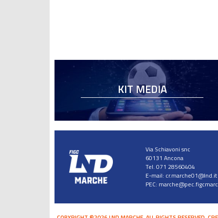
KIT MEDIA
Via Schiavoni snc
60131 Ancona
Tel. 071 28560404
E-mail:
cr.marche01@lnd.it
PEC:
marche@pec.figcmarch
COPYRIGHT ©2026 LND MARCHE. ALL RIGHTS RESERVED.
CRE