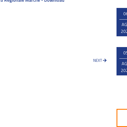
to Regionale Marche - Download
0
A
20
0
NEXT
A
20