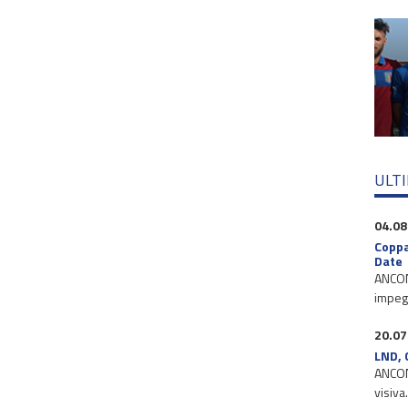
ULT
04.08
Coppa
Date
ANCONA
impegn
20.07
LND, 
ANCONA
visiva