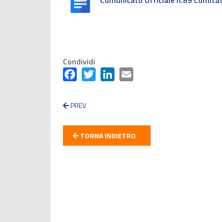
Comunicato Ufficiale n.89 Comita
Condividi
Facebook
Twitter
LinkedIn
Email
PREV
TORNA INDIETRO