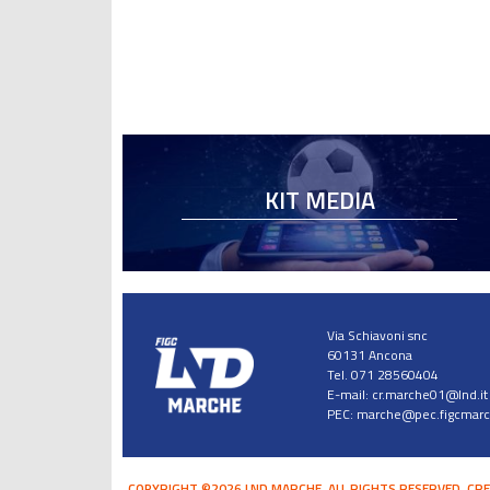
KIT MEDIA
Via Schiavoni snc
60131 Ancona
Tel. 071 28560404
E-mail:
cr.marche01@lnd.it
PEC:
marche@pec.figcmarch
COPYRIGHT ©2026 LND MARCHE. ALL RIGHTS RESERVED.
CRE