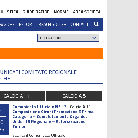
ULISTICA
GUIDE RAPIDE
NORME
AREA SOCIETÀ
RAFICHE
ESPORT
BEACH SOCCER
CONTATTI
UNICATI COMITATO REGIONALE
CHE
CALCIO A 11
CALCIO A 5
Comunicato Ufficiale N° 13
.
Calcio A 11
6
Composizione Gironi Promozione E Prima
Categoria – Completamento Organico
Under 19 Regionale – Autorizzazione
GO
Tornei
26
Scarica il Comunicato Ufficiale