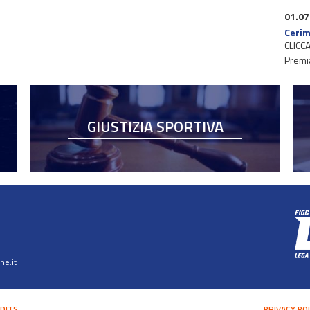
01.07
Cerim
CLICCA
Premi
GIUSTIZIA SPORTIVA
e.it
DITS
PRIVACY PO