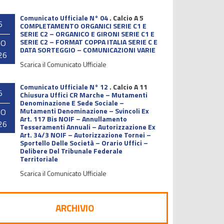
Comunicato Ufficiale N° 04
.
Calcio A 5
6
COMPLETAMENTO ORGANICI SERIE C1 E
SERIE C2 – ORGANICO E GIRONI SERIE C1 E
SERIE C2 – FORMAT COPPA ITALIA SERIE C E
GO
DATA SORTEGGIO – COMUNICAZIONI VARIE
26
Scarica il Comunicato Ufficiale
Comunicato Ufficiale N° 12
.
Calcio A 11
5
Chiusura Uffici CR Marche – Mutamenti
Denominazione E Sede Sociale –
Mutamenti Denominazione – Svincoli Ex
GO
Art. 117 Bis NOIF – Annullamento
26
Tesseramenti Annuali – Autorizzazione Ex
Art. 34/3 NOIF – Autorizzazione Tornei –
Sportello Delle Società – Orario Uffici –
Delibere Del Tribunale Federale
Territoriale
Scarica il Comunicato Ufficiale
ARCHIVIO