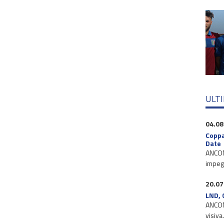
ULT
04.08
Coppa
Date
ANCONA
impegn
20.07
LND, 
ANCONA
visiva