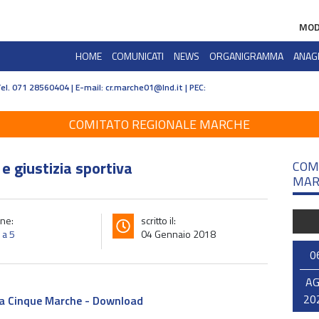
MOD
HOME
COMUNICATI
NEWS
ORGANIGRAMMA
ANAG
Tel. 071 28560404 | E-mail:
cr.marche01@lnd.it | PEC:
COMITATO REGIONALE MARCHE
 e giustizia sportiva
COM
MAR
ne:
scritto il:
 a 5
04 Gennaio 2018
0
A
20
 a Cinque Marche - Download