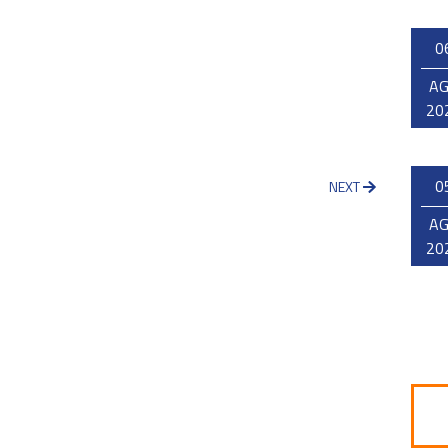
0
A
20
0
NEXT
A
20