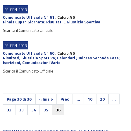
03
GEN
2018
Comunicato Ufficiale N° 61
.
Calcio A 5
Finals Cup I^ Giornata: Risultati E Giustizia Sportiva
Scarica il Comunicato Ufficiale
03
GEN
2018
Comunicato Ufficiale N° 60
.
Calcio A 5
Risultati, Giustizia Sportiva; Calendari Juniores Seconda Fase;
Iscrizioni, Comunicazioni Varie
Scarica il Comunicato Ufficiale
Page 36 di 36
« Inizio
Prec
...
10
20
...
32
33
34
35
36