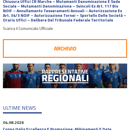
Chiusura Uffici CR Marche – Mutamenti Denominazione E Sede
Sociale – Mutamenti Denominazione – Svincoli Ex Art. 117 Bis
NOIF – Annullamento Tesseramenti Annuali – Autorizzazione Ex
Art. 34/3 NOIF – Autorizzazione Tornei – Sportello Delle Società –
Orario Uffici – Delibere Del Tribunale Federale Territoriale
Scarica il Comunicato Ufficiale
ARCHIVIO
ULTIME NEWS
04.08.2026
Coppa Italia Eccellenza E Promozione: Abbinamenti E Date