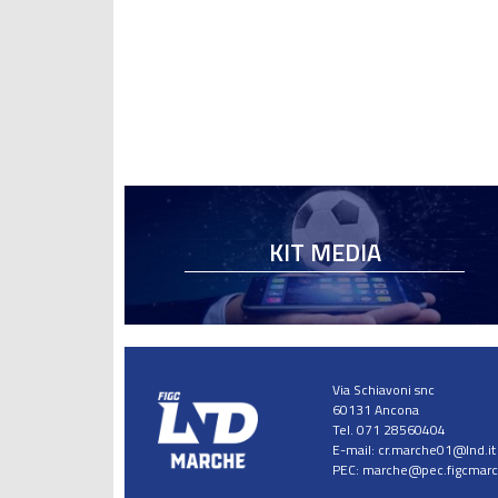
KIT MEDIA
Via Schiavoni snc
60131 Ancona
Tel. 071 28560404
E-mail:
cr.marche01@lnd.it
PEC:
marche@pec.figcmarch