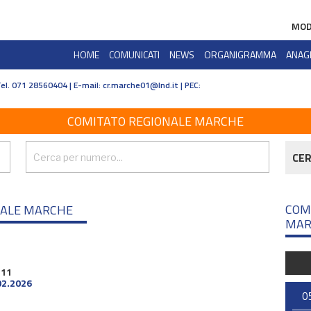
MOD
HOME
COMUNICATI
NEWS
ORGANIGRAMMA
ANAG
Tel. 071 28560404 | E-mail:
cr.marche01@lnd.it | PEC:
COMITATO REGIONALE MARCHE
CE
COM
NALE MARCHE
MAR
 11
02.2026
0