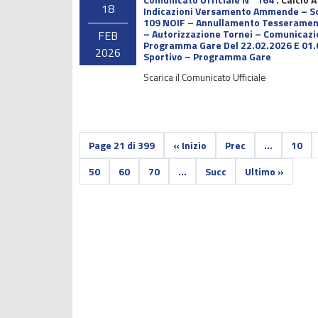
18
Indicazioni Versamento Ammende – Socie
109 NOIF – Annullamento Tesserament
– Autorizzazione Tornei – Comunicazio
FEB
Programma Gare Del 22.02.2026 E 01.03
2026
Sportivo – Programma Gare
Scarica il Comunicato Ufficiale
Page 21 di 399
« Inizio
Prec
...
10
50
60
70
...
Succ
Ultimo »