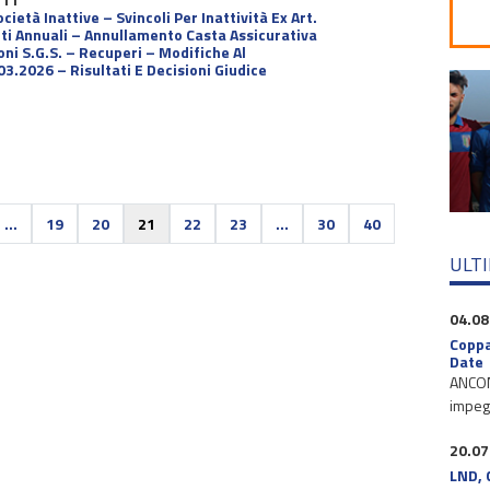
tà Inattive – Svincoli Per Inattività Ex Art.
i Annuali – Annullamento Casta Assicurativa
ni S.G.S. – Recuperi – Modifiche Al
.2026 – Risultati E Decisioni Giudice
...
19
20
21
22
23
...
30
40
ULT
04.08
Coppa
Date
ANCONA
impegn
20.07
LND, 