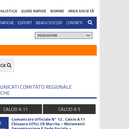
ULISTICA
GUIDE RAPIDE
NORME
AREA SOCIETÀ
RAFICHE
ESPORT
BEACH SOCCER
CONTATTI
RCA
UNICATI COMITATO REGIONALE
CHE
CALCIO A 11
CALCIO A 5
Comunicato Ufficiale N° 12
.
Calcio A 11
5
Chiusura Uffici CR Marche – Mutamenti
Denominazione E Sede Sociale –