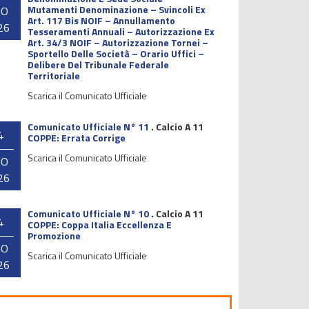
Mutamenti Denominazione – Svincoli Ex
GO
Art. 117 Bis NOIF – Annullamento
26
Tesseramenti Annuali – Autorizzazione Ex
Art. 34/3 NOIF – Autorizzazione Tornei –
Sportello Delle Società – Orario Uffici –
Delibere Del Tribunale Federale
Territoriale
Scarica il Comunicato Ufficiale
Comunicato Ufficiale N° 11
.
Calcio A 11
4
COPPE: Errata Corrige
Scarica il Comunicato Ufficiale
GO
26
Comunicato Ufficiale N° 10
.
Calcio A 11
4
COPPE: Coppa Italia Eccellenza E
Promozione
GO
Scarica il Comunicato Ufficiale
26