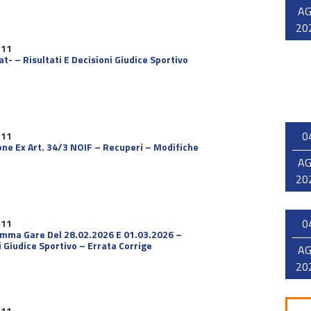
A
20
 11
- – Risultati E Decisioni Giudice Sportivo
0
 11
ione Ex Art. 34/3 NOIF – Recuperi – Modifiche
A
20
0
 11
ramma Gare Del 28.02.2026 E 01.03.2026 –
 Giudice Sportivo – Errata Corrige
A
20
 11