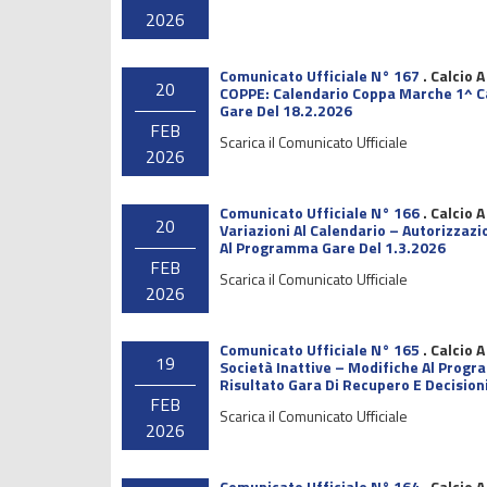
2026
Comunicato Ufficiale N° 167
.
Calcio A
20
COPPE: Calendario Coppa Marche 1^ Cat
Gare Del 18.2.2026
FEB
Scarica il Comunicato Ufficiale
2026
Comunicato Ufficiale N° 166
.
Calcio A
20
Variazioni Al Calendario – Autorizzaz
Al Programma Gare Del 1.3.2026
FEB
Scarica il Comunicato Ufficiale
2026
Comunicato Ufficiale N° 165
.
Calcio A
19
Società Inattive – Modifiche Al Prog
Risultato Gara Di Recupero E Decisioni
FEB
Scarica il Comunicato Ufficiale
2026
Comunicato Ufficiale N° 164
.
Calcio A