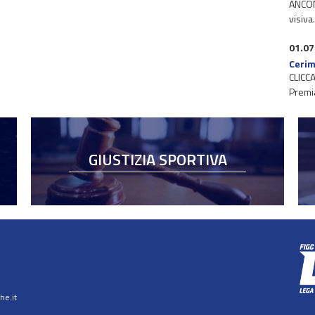
ANCONA
visiva
01.07
Cerim
CLICCA
Premi
GIUSTIZIA SPORTIVA
e.it