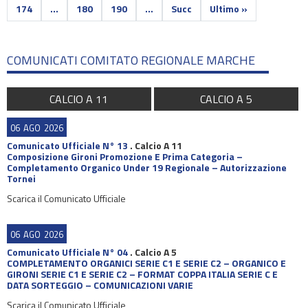
174
...
180
190
...
Succ
Ultimo »
COMUNICATI COMITATO REGIONALE MARCHE
CALCIO A 11
CALCIO A 5
06
AGO
2026
Comunicato Ufficiale N° 13
.
Calcio A 11
Composizione Gironi Promozione E Prima Categoria –
Completamento Organico Under 19 Regionale – Autorizzazione
Tornei
Scarica il Comunicato Ufficiale
06
AGO
2026
Comunicato Ufficiale N° 04
.
Calcio A 5
COMPLETAMENTO ORGANICI SERIE C1 E SERIE C2 – ORGANICO E
GIRONI SERIE C1 E SERIE C2 – FORMAT COPPA ITALIA SERIE C E
DATA SORTEGGIO – COMUNICAZIONI VARIE
Scarica il Comunicato Ufficiale