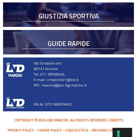
GIUSTIZIA SPORTIVA
GUIDE RAPIDE
Via Schiavoni snc
60131 Ancona
Tel. 071 28560404
E-mail:
cr.marche01@lnd.it
PEC:
marche@pec.figcmarche.it
VAI AL SITO NAZIONALE
COPYRIGHT ©2026 LND MARCHE. ALL RIGHTS RESERVED.
CREDITS
PRIVACY POLICY
COOKIE POLICY
CODICE ETICO
ARCHIVIO COMUNICATI