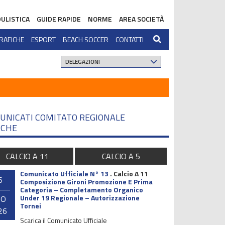
ULISTICA
GUIDE RAPIDE
NORME
AREA SOCIETÀ
RAFICHE
ESPORT
BEACH SOCCER
CONTATTI
UNICATI COMITATO REGIONALE
CHE
CALCIO A 11
CALCIO A 5
Comunicato Ufficiale N° 13
.
Calcio A 11
6
Composizione Gironi Promozione E Prima
Categoria – Completamento Organico
Under 19 Regionale – Autorizzazione
GO
Tornei
26
Scarica il Comunicato Ufficiale