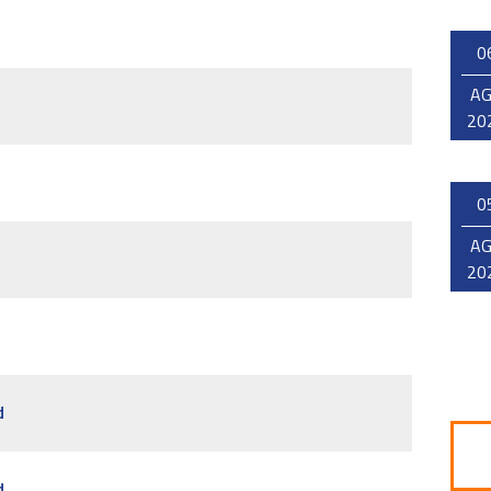
0
A
20
0
A
20
d
d