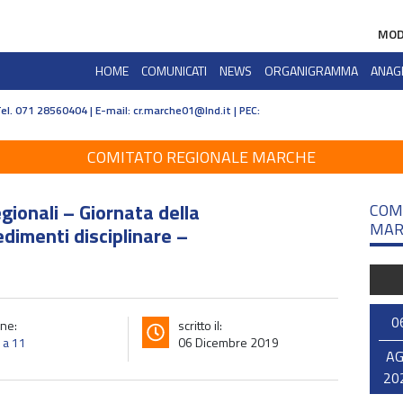
MOD
HOME
COMUNICATI
NEWS
ORGANIGRAMMA
ANAG
Tel. 071 28560404 | E-mail:
cr.marche01@lnd.it | PEC:
COMITATO REGIONALE MARCHE
egionali – Giornata della
COM
MAR
dimenti disciplinare –
0
ne:
scritto il:
o a 11
06 Dicembre 2019
A
20