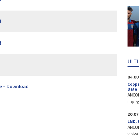
d
d
ULT
04.08
Coppa
e - Download
Date
ANCONA
impegn
20.07
LND, 
ANCONA
visiva