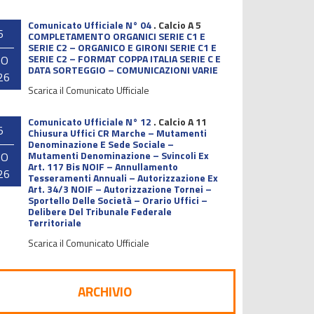
Comunicato Ufficiale N° 04
.
Calcio A 5
6
COMPLETAMENTO ORGANICI SERIE C1 E
SERIE C2 – ORGANICO E GIRONI SERIE C1 E
SERIE C2 – FORMAT COPPA ITALIA SERIE C E
GO
DATA SORTEGGIO – COMUNICAZIONI VARIE
26
Scarica il Comunicato Ufficiale
Comunicato Ufficiale N° 12
.
Calcio A 11
5
Chiusura Uffici CR Marche – Mutamenti
Denominazione E Sede Sociale –
Mutamenti Denominazione – Svincoli Ex
GO
Art. 117 Bis NOIF – Annullamento
26
Tesseramenti Annuali – Autorizzazione Ex
Art. 34/3 NOIF – Autorizzazione Tornei –
Sportello Delle Società – Orario Uffici –
Delibere Del Tribunale Federale
Territoriale
Scarica il Comunicato Ufficiale
ARCHIVIO