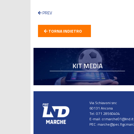
PREV
TORNA INDIETRO
KIT MEDIA
Via Schiavoni snc
60131 Ancona
Tel. 071 28560404
E-mail:
cr.marche01@lnd.it
PEC:
marche@pec.figcmarch